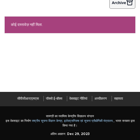
कोई दस्तावेज़ नहीं मिला.
सीपीजीआरएएमएस
पॉक्सो ई-बॉक्स
वेबसाइट नीतियां
अस्वीकरण
सहायता
सामग्री का स्वामित्व केन्द्रीय विद्यालय संगठन
इस वेबसाइट का निर्माण
राष्ट्रीय सूचना विज्ञान केन्द्र
,
इलेक्ट्रानिक्स एवं सूचना प्रौद्योगिकी मंत्रालय,
, भारत सरकार द्वारा
किया गया है।
अंतिम अद्यतन:
Dec 29, 2023